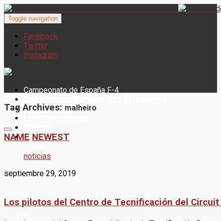
Toggle navigation
Facebook
Twitter
Instagram
Campeonato de España F-4
Seguimientos Campeonatos y Euroseries
Tag Archives:
malheiro
Woman Series
Liga Inter Escuelas
Noticias
NAME
NEWEST
CONTACTO
noticias
septiembre 29, 2019
Los pilotos del Centro de Tecnificación del Circ