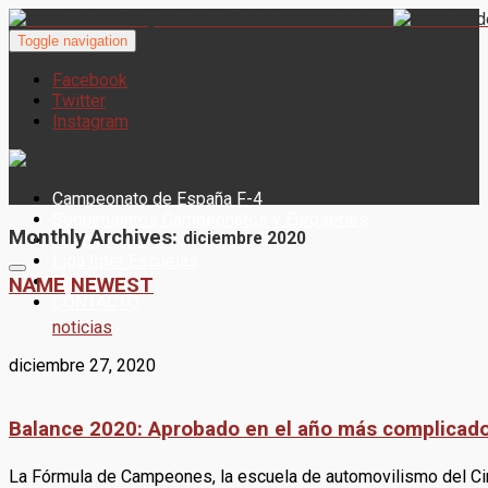
Toggle navigation
Facebook
Twitter
Instagram
Campeonato de España F-4
Seguimientos Campeonatos y Euroseries
Monthly Archives:
diciembre 2020
Woman Series
Liga Inter Escuelas
Noticias
NAME
NEWEST
CONTACTO
noticias
diciembre 27, 2020
Balance 2020: Aprobado en el año más complicad
La Fórmula de Campeones, la escuela de automovilismo del Circ