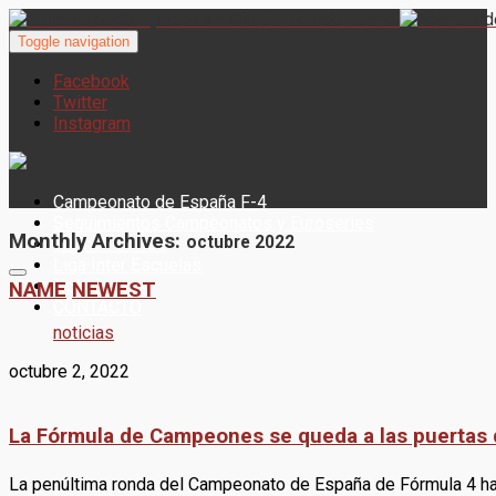
Toggle navigation
Facebook
Twitter
Instagram
Campeonato de España F-4
Seguimientos Campeonatos y Euroseries
Monthly Archives:
octubre 2022
Woman Series
Liga Inter Escuelas
Noticias
NAME
NEWEST
CONTACTO
noticias
octubre 2, 2022
La Fórmula de Campeones se queda a las puertas 
La penúltima ronda del Campeonato de España de Fórmula 4 ha l