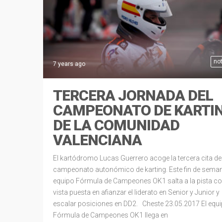
not
7 years ago
TERCERA JORNADA DEL
CAMPEONATO DE KARTI
DE LA COMUNIDAD
VALENCIANA
El kartódromo Lucas Guerrero acoge la tercera cita de
campeonato autonómico de karting. Este fin de seman
equipo Fórmula de Campeones OK1 salta a la pista co
vista puesta en afianzar el liderato en Senior y Junior y
escalar posiciones en DD2. Cheste 23.05.2017 El equ
Fórmula de Campeones OK1 llega en