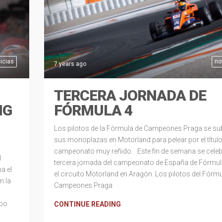
icias
no
7 years ago
TERCERA JORNADA DE
NG
FÓRMULA 4
Los pilotos de la Fórmula de Campeones Praga se su
sus monoplazas en Motorland para pelear por el título
campeonato muy reñido. Este fin de semana se celeb
l
tercera jornada del campeonato de España de Fórmul
a el
el circuito Motorland en Aragón. Los pilotos del Fórm
n la
Campeones Praga
ipo
CONTINUE READING