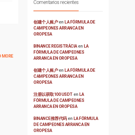
Comentarios recientes
创建个人账户
en
LA FÓRMULA DE
CAMPEONES ARRANCA EN
OROPESA
BINANCE REGISTRÁCIA
en
LA
FÓRMULA DE CAMPEONES
D MORE
ARRANCA EN OROPESA
创建个人账户
en
LA FÓRMULA DE
CAMPEONES ARRANCA EN
OROPESA
注册以获取100 USDT
en
LA
FÓRMULA DE CAMPEONES
ARRANCA EN OROPESA
BINANCE推荐代码
en
LA FÓRMULA
DE CAMPEONES ARRANCA EN
OROPESA