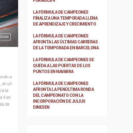
FÓRMULA 4
LA FÓRMULA DE CAMPEONES
FINALIZA UNA TEMPORADA LLENA
DE APRENDIZAJE Y CRECIMIENTO
LA FÓRMULA DE CAMPEONES
ticias
AFRONTA LAS ÚLTIMAS CARRERAS
DE LA TEMPORADA EN BARCELONA
LA FÓRMULA DE CAMPEONES SE
QUEDA A LAS PUERTAS DE LOS
PUNTOS EN NAVARRA
birán a
LA FÓRMULA DE CAMPEONES
, en un
AFRONTA LA PENÚLTIMA RONDA
ra la
DEL CAMPEONATO CON LA
a 4 en
INCORPORACIÓN DE JULIUS
ula de
DINESEN