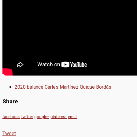
2020
balance
Carles Martínez
Quique Bordás
Share
facebook
twitter
google+
pinterest
email
Tweet