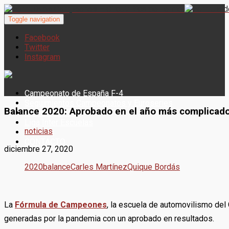
Toggle navigation
Facebook
Twitter
Instagram
Campeonato de España F-4
Seguimientos Campeonatos y Euroseries
Balance 2020: Aprobado en el año más complicad
Woman Series
Liga Inter Escuelas
noticias
Noticias
CONTACTO
diciembre 27, 2020
2020
balance
Carles Martínez
Quique Bordás
La
Fórmula de Campeones
, la escuela de automovilismo del 
generadas por la pandemia con un aprobado en resultados.