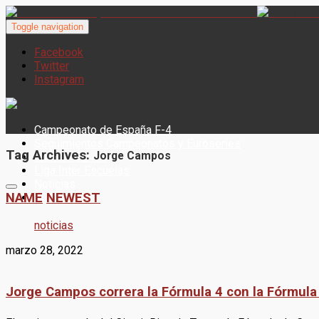
Toggle navigation
Facebook
Twitter
Instagram
Campeonato de España F-4
Seguimientos Campeonatos y Euroseries
Tag Archives:
Jorge Campos
Woman Series
Liga Inter Escuelas
Noticias
NAME
NEWEST
CONTACTO
noticias
marzo 28, 2022
Jorge Campos correra la Fórmula 4 con la Fórmu