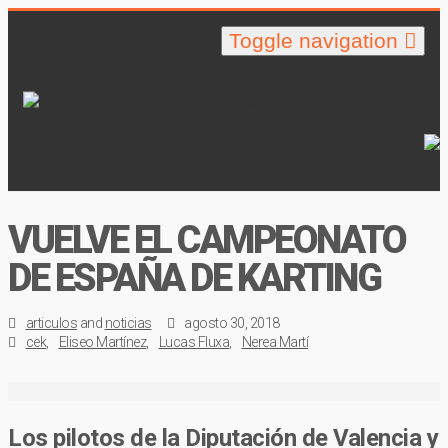
Toggle navigation
VUELVE EL CAMPEONATO
DE ESPAÑA DE KARTING
articulos
and
noticias
agosto 30, 2018
cek
Eliseo Martínez
Lucas Fluxa
Nerea Martí
Los pilotos de la Diputación de Valencia y