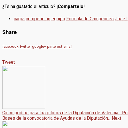
¿Te ha gustado el artículo? ¡
Compártelo!
carpa
competición
equipo
Formula de Campeones
Jose L
Share
facebook
twitter
google+
pinterest
email
Tweet
Cinco podios para los pilotos de la Diputación de Valencia...
Pr
Bases de la convocatoria de Ayudas de la Diputación...
Next