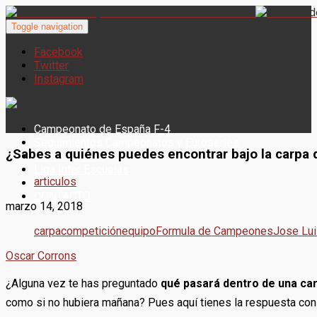
Toggle navigation
Facebook
Twitter
Instagram
Campeonato de España F-4
Seguimientos Campeonatos y Euroseries
¿Sabes a quiénes puedes encontrar bajo la carpa 
Woman Series
Liga Inter Escuelas
articulos
Noticias
CONTACTO
marzo 14, 2018
carpa
competición
equipo
Formula de Campeones
Jose Lui
Oscar Corrons
¿Alguna vez te has preguntado
qué pasará dentro de una car
como si no hubiera mañana? Pues aquí tienes la respuesta con u