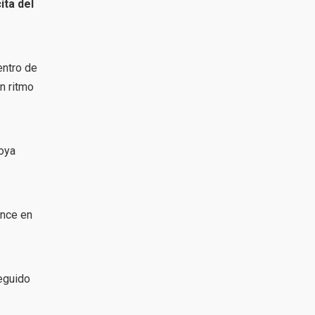
ita del
entro de
n ritmo
Moya
ance en
seguido