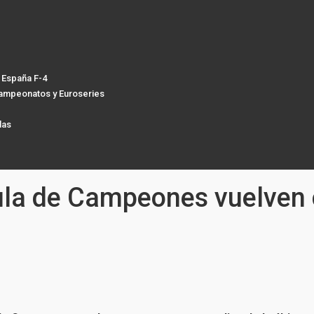
España F-4
ampeonatos y Euroseries
las
ula de Campeones vuelven c