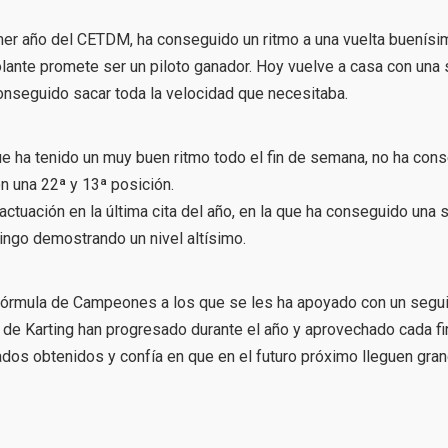
mer año del CETDM, ha conseguido un ritmo a una vuelta buenísi
olante promete ser un piloto ganador. Hoy vuelve a casa con una 
onseguido sacar toda la velocidad que necesitaba.
e ha tenido un muy buen ritmo todo el fin de semana, no ha con
on una 22ª y 13ª posición.
actuación en la última cita del año, en la que ha conseguido una
ingo demostrando un nivel altísimo.
 Fórmula de Campeones a los que se les ha apoyado con un segu
e Karting han progresado durante el año y aprovechado cada fi
ados obtenidos y confía en que en el futuro próximo lleguen gra