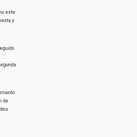
mo este
sexta y
seguido
 segunda
imiento
n de
ndes