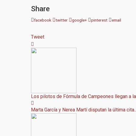
Share
facebook
twitter
google+
pinterest
email
Tweet
Los pilotos de Fórmula de Campeones llegan a la ú
Marta García y Nerea Martí disputan la última cita..