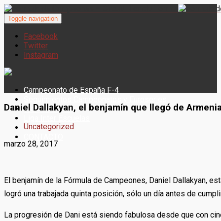
Toggle navigation
Facebook
Twitter
Instagram
Campeonato de España F-4
Seguimientos Campeonatos y Euroseries
Daniel Dallakyan, el benjamín que llegó de Armeni
Woman Series
Liga Inter Escuelas
Uncategorized
Noticias
CONTACTO
marzo 28, 2017
El benjamín de la Fórmula de Campeones, Daniel Dallakyan, es
logró una trabajada quinta posición, sólo un día antes de cumpli
La progresión de Dani está siendo fabulosa desde que con cinc