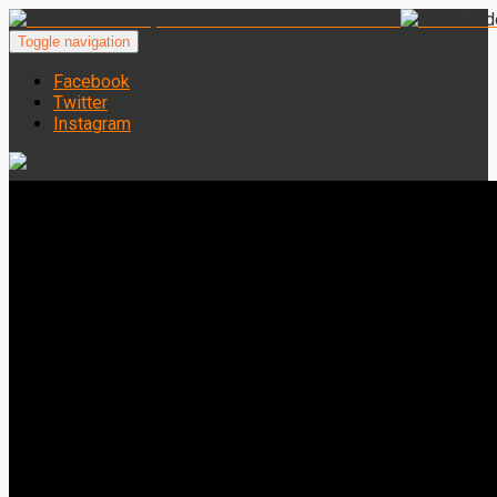
Toggle navigation
Facebook
Twitter
Instagram
Campeonato de España F-4
Seguimientos Campeonatos y Euroseries
Woman Series
Liga Inter Escuelas
Noticias
CONTACTO